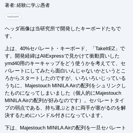
著者: 経験に学ぶ愚者
keyboard
ヘッダ画像は当研究所で開発したキーボードたちで
す。
上は、40%セパレート・キーボード、「TakeItEZ」で
す。開発経緯はAliExpressで見かけて衝動買いした
ymd40用のキーキャップをどう使うかを考えてて、セ
パレートにしてみたら面白いんじゃないかというとこ
ろからスタートしたのですが、いろいろいじっている
うちに、Majestouch MINILA Airの配列をシュリンクし
たものになってしまいました（個人的にMajestouch
MINILA Airの配列が好みなのです）。セパレートタイ
プの弱点である、持ち運ぶときに両手が塞がるのを解
決するためにハンドル付きになっています。
下は、Majestouch MINILA Airの配列を一旦セパレート