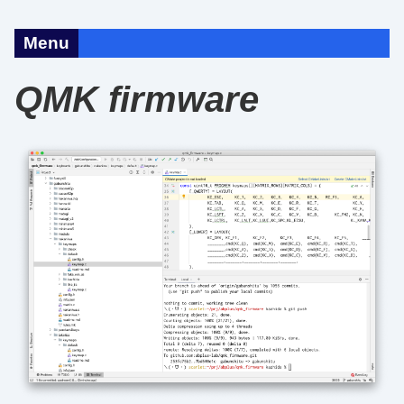
Menu
QMK firmware