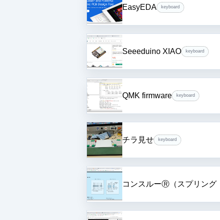
EasyEDA
keyboard
Seeeduino XIAO
keyboard
QMK firmware
keyboard
チラ見せ
keyboard
コンスルーⓇ（スプリング