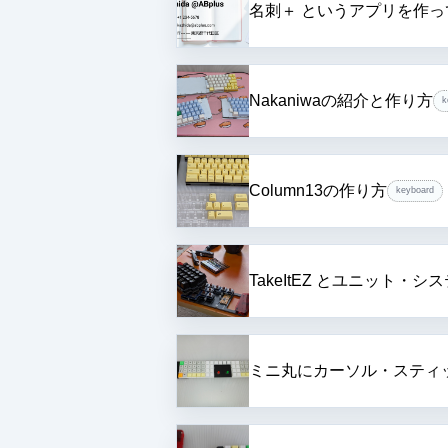
名刺＋ というアプリを作っ
Nakaniwaの紹介と作り方
k
Column13の作り方
keyboard
TakeItEZ とユニット・
ミニ丸にカーソル・スティ