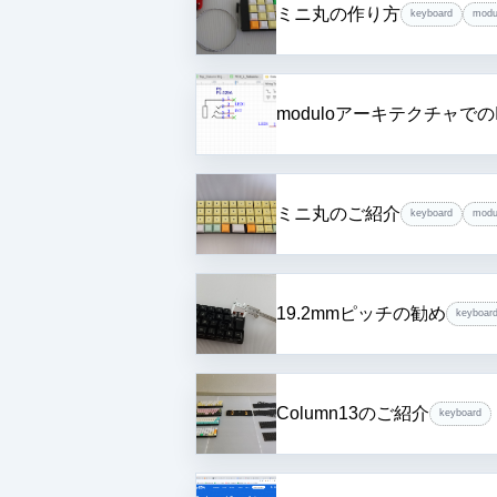
ミニ丸の作り方
keyboard
modu
moduloアーキテクチャでの
ミニ丸のご紹介
keyboard
modu
19.2mmピッチの勧め
keyboar
Column13のご紹介
keyboard